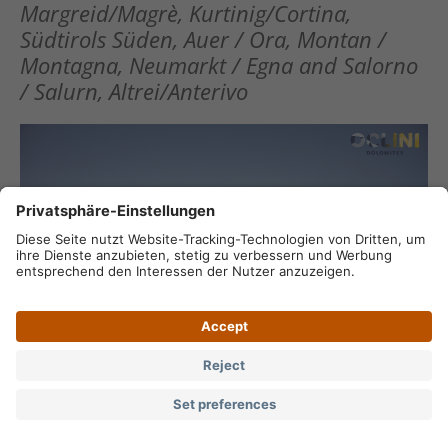
Margreid/Magrè, Kurtinig/Cortina,
Südtirols Süden, Auer / Ora, Montan /
Montagna, Neumarkt / Egna and Salorno
/ Salurn, Altrei/Anterivo
Back